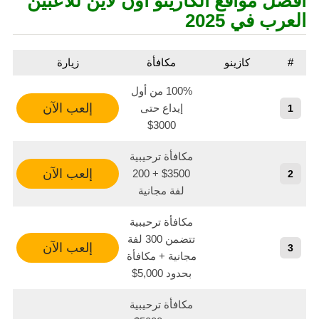
أفضل مواقع الكازينو أون لاين للاعبين
العرب في 2025
#
كازينو
مكافأة
زيارة
100% من أول
إلعب الآن
إيداع حتى
1
3000$
مكافأة ترحيبية
إلعب الآن
3500$ + 200
2
لفة مجانية
مكافأة ترحيبية
تتضمن 300 لفة
إلعب الآن
3
مجانية + مكافأة
بحدود 5,000$
مكافأة ترحيبية