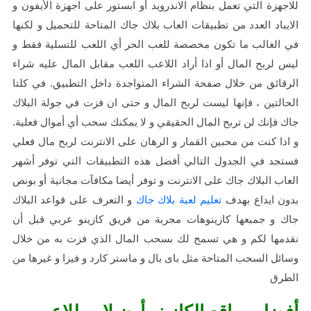
للاجهزة التي تعمل بنظام الاندرويد أو ابستور على اجهزة الأيفون و
الايباد العدد من تطبيقات العاب بلاك جاك المتاحة للتحميل و لكنها
في الغالب ما تكون مخصصة للعب الحر أي اللعب للتسلية فقط و
ليس لربح المال أو اذا أراد اللاعب اللعب مقابل المال عليه شراء
الرقائق من خلال صفحة الشراء المتواجدة داخل التطبيق. في كلتا
الحالتين ، فإنها ليست لربح المال و حتى ان فزت في جولة البلاك
جاك فإنك لن تربح المال الحقيقي و لا يمكنك سحب أي أموال فعلية.
و اذا كنت من محبين القمار و الرهان على الانترنت لربح مال فعلي
فستجد في الجدول التالي أفضل هذه التطبيقات التي توفر أشهر
العاب البلاك جاك على الانترنت و توفر أيضا مكافآت مجانية أو بونص
بدون ايداع بهدف
تعليم لعبة بلاك جاك
و التعرف على قواعد البلاك
جاك و جميعها كازينوهات مجربة من فريق كازينو عربي قبل أن
نقدمها لكم و هي تسمح لك بسحب المال الذي فزت به من خلال
وسائل السحب المتاحة مثل باى بال و ماستر كارد و فيزا و غيرها من
الطرق