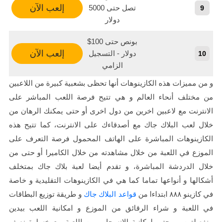
إلعب الآن
تصل حتى 5000
9
دولار
بونص حتى 100$
إلعب الآن
دولار - التسجيل
10
الزامي
و من مميزات هذه الكازينوهات أنها تحظى بشعبية كبيرة من اللاعبين
من مختلف أنحاء العالم و هي تتيح فرصة اللعب المباشر على
الانترنت مع لاعبين اخرين من دول اخرى أو حتى يمكنك الرهان من
خلال لعب البلاك جاك مع أصدقاءك على الانترنت، كما تتيح هذه
الكازينوهات المباشرة على الهاتف المحمول فرصة التعرف على
الموزع في اللعبة من خلال مشاهدته من خلال الكاميرا أو حتى من
خلال الدردشة المباشرة، و تقدم أيضا لعبة بلاك جاك بمتخلف
أشكالها و أنواعها تماما كما هي في الكازينوهات التقليدية و خاصة
في كازينو ٨٨٨ ابتداءا من
قواعد البلاك جاك
و طريقة توزيع البطاقات
في اللعبة و شراء الرقائق من الموزع و امكانية اللعب بيدين
منفصلتين، و حتى امكانية الانسحاب من اللعبة مع خسارة نصف